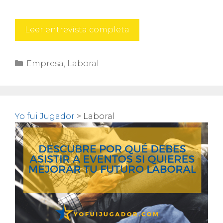
Las
Leer entrevista completa
5
razones
Categorías
Empresa
,
Laboral
por
las
que
toda
empresa
Yo fui Jugador
>
Laboral
debería
contratar
a
un
deportista
de
élite.