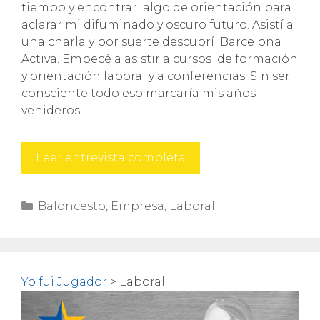
tiempo y encontrar algo de orientación para
aclarar mi difuminado y oscuro futuro. Asistí a
una charla y por suerte descubrí Barcelona
Activa. Empecé a asistir a cursos de formación
y orientación laboral y a conferencias. Sin ser
consciente todo eso marcaría mis años
venideros.
Descubre
Leer entrevista completa
por
qué
Categorías
Baloncesto
,
Empresa
,
Laboral
debes
asistir
a
conferencias
y
Yo fui Jugador
>
Laboral
meetups
si