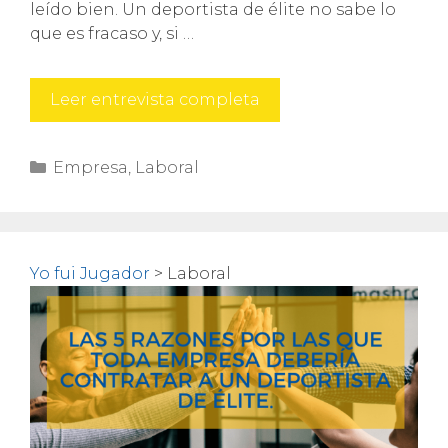
leído bien. Un deportista de élite no sabe lo
que es fracaso y, si …
No
Leer entrevista completa
tengas
miedo
Categorías
Empresa
,
Laboral
al
fracaso
(pero
tampoco
lo
Yo fui Jugador
>
Laboral
alabes)