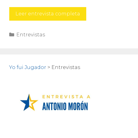
Román
Leer entrevista completa
Montañez
Categorías
Entrevistas
Yo fui Jugador
>
Entrevistas