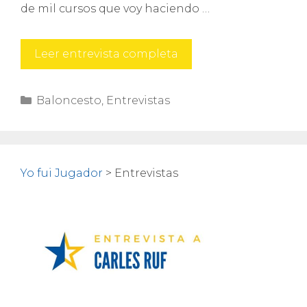
de mil cursos que voy haciendo …
Andreu
Leer entrevista completa
Matalí
Categorías
Baloncesto
,
Entrevistas
Yo fui Jugador
>
Entrevistas