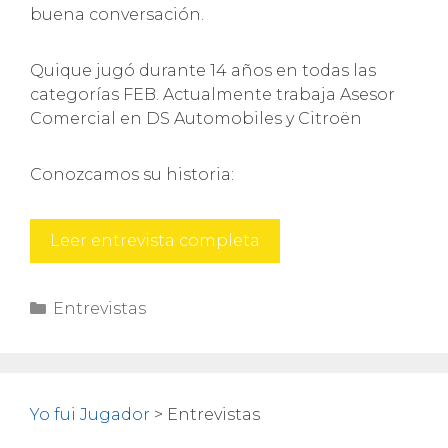
buena conversación.
Quique jugó durante 14 años en todas las
categorías FEB. Actualmente trabaja Asesor
Comercial en DS Automobiles y Citroën
Conozcamos su historia:
Quique
Leer entrevista completa
Suárez
Categorías
Entrevistas
Yo fui Jugador
>
Entrevistas