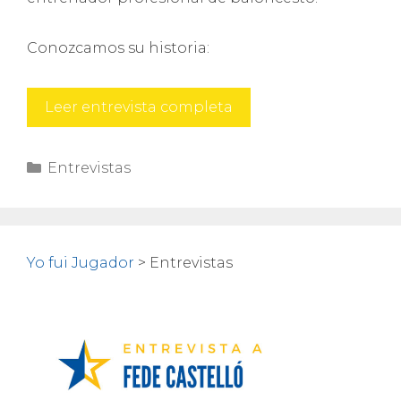
Conozcamos su historia:
Antonio
Leer entrevista completa
Moron
Categorías
Entrevistas
Yo fui Jugador
>
Entrevistas