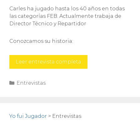
Carles ha jugado hasta los 40 años en todas
las categorías FEB. Actualmente trabaja de
Director Técnico y Repartidor
Conozcamos su historia:
Carles
Leer entrevista completa
Canals
Categorías
Entrevistas
Yo fui Jugador
>
Entrevistas