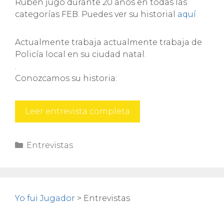
Rubén jugó durante 20 años en todas las
categorías FEB. Puedes ver su historial
aquí
Actualmente trabaja actualmente trabaja de
Policía local en su ciudad natal.
.
Conozcamos su historia:
Rubén
Leer entrevista completa
Fernández
Vila
Categorías
Entrevistas
Yo fui Jugador
>
Entrevistas