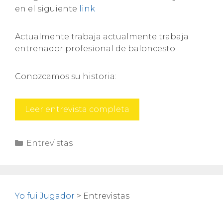
en el siguiente
link
Actualmente trabaja actualmente trabaja
entrenador profesional de baloncesto.
Conozcamos su historia:
Frederic
Leer entrevista completa
Castelló
Categorías
Entrevistas
Yo fui Jugador
>
Entrevistas